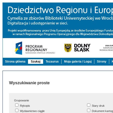
Strona główna
Szukaj
Tezaurus
Moja galeria / Loguj
Strony
Wyszukiwanie proste
Grupowanie
Rękopis
Stary druk
Wydawnictwo ciągłe
Dokument kartog