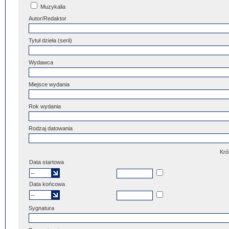
Muzykalia
Autor/Redaktor
Tytuł dzieła (serii)
Wydawca
Miejsce wydania
Rok wydania
Rodzaj datowania
Kró
Data startowa
Data końcowa
Sygnatura