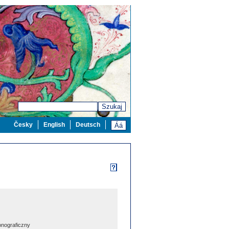
Szukaj
Česky
English
Deutsch
nograficzny