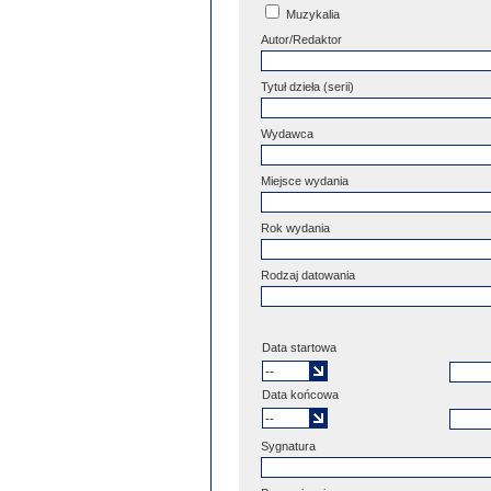
Muzykalia
Autor/Redaktor
Tytuł dzieła (serii)
Wydawca
Miejsce wydania
Rok wydania
Rodzaj datowania
Data startowa
Data końcowa
Sygnatura