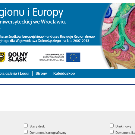
ja galeria / Loguj
Strony
Kalejdoskop
Stary druk
Druk nowy
Dokument kartograficzny
Dokument iko