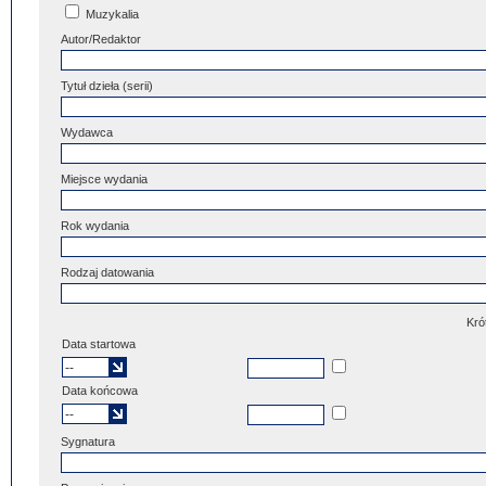
Muzykalia
Autor/Redaktor
Tytuł dzieła (serii)
Wydawca
Miejsce wydania
Rok wydania
Rodzaj datowania
Kró
Data startowa
Data końcowa
Sygnatura