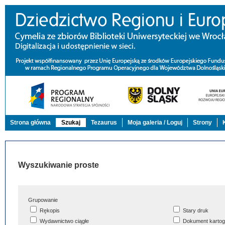
Strona główna
Szukaj
Tezaurus
Moja galeria / Loguj
Strony
Wyszukiwanie proste
Grupowanie
Rękopis
Stary druk
Wydawnictwo ciągłe
Dokument kartog