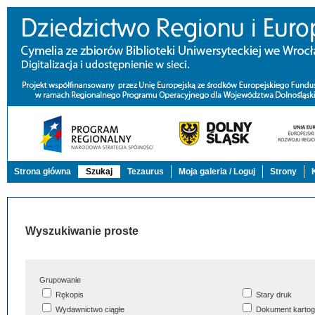
Strona główna
Szukaj
Tezaurus
Moja galeria / Loguj
Strony
Wyszukiwanie proste
Grupowanie
Rękopis
Stary druk
Wydawnictwo ciągłe
Dokument kartog