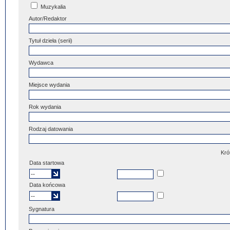
Muzykalia
Autor/Redaktor
Tytuł dzieła (serii)
Wydawca
Miejsce wydania
Rok wydania
Rodzaj datowania
Kró
Data startowa
Data końcowa
Sygnatura