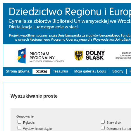
Strona główna
Szukaj
Tezaurus
Moja galeria / Loguj
Strony
Wyszukiwanie proste
Grupowanie
Rękopis
Stary druk
Wydawnictwo ciągłe
Dokument kartog