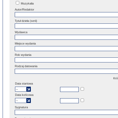
Muzykalia
Autor/Redaktor
Tytuł dzieła (serii)
Wydawca
Miejsce wydania
Rok wydania
Rodzaj datowania
Kró
Data startowa
Data końcowa
Sygnatura