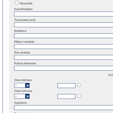
Muzykalia
Autor/Redaktor
Tytuł dzieła (serii)
Wydawca
Miejsce wydania
Rok wydania
Rodzaj datowania
Kró
Data startowa
Data końcowa
Sygnatura