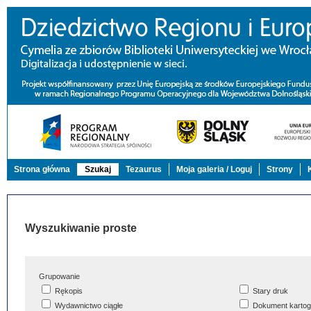
Strona główna
Szukaj
Tezaurus
Moja galeria / Loguj
Strony
Wyszukiwanie proste
Grupowanie
Rękopis
Stary druk
Wydawnictwo ciągłe
Dokument kartog