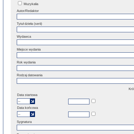
Muzykalia
Autor/Redaktor
Tytuł dzieła (serii)
Wydawca
Miejsce wydania
Rok wydania
Rodzaj datowania
Kró
Data startowa
Data końcowa
Sygnatura