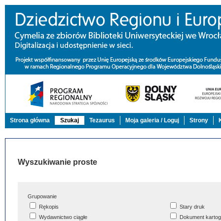
Strona główna
Szukaj
Tezaurus
Moja galeria / Loguj
Strony
Wyszukiwanie proste
Grupowanie
Rękopis
Stary druk
Wydawnictwo ciągłe
Dokument kartog