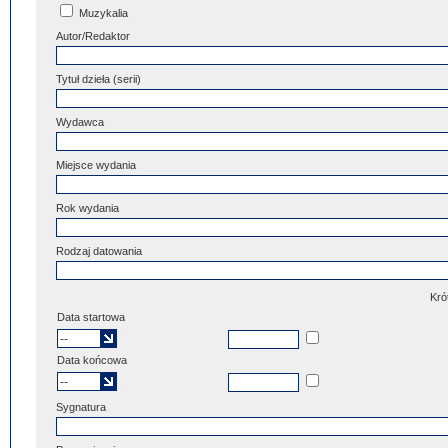
Muzykalia
Autor/Redaktor
Tytuł dzieła (serii)
Wydawca
Miejsce wydania
Rok wydania
Rodzaj datowania
Kró
Data startowa
Data końcowa
Sygnatura