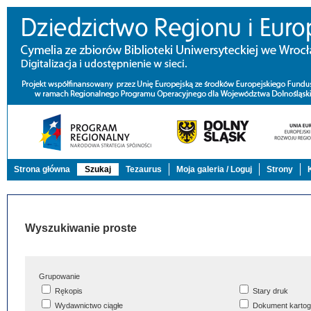
Strona główna
Szukaj
Tezaurus
Moja galeria / Loguj
Strony
Wyszukiwanie proste
Grupowanie
Rękopis
Stary druk
Wydawnictwo ciągłe
Dokument kartog