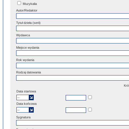
Muzykalia
Autor/Redaktor
Tytuł dzieła (serii)
Wydawca
Miejsce wydania
Rok wydania
Rodzaj datowania
Kró
Data startowa
Data końcowa
Sygnatura