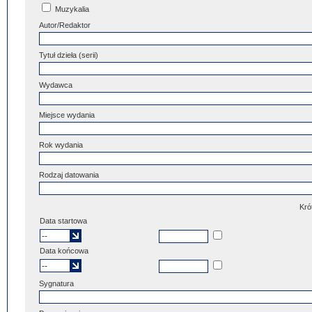
Muzykalia
Autor/Redaktor
Tytuł dzieła (serii)
Wydawca
Miejsce wydania
Rok wydania
Rodzaj datowania
Kró
Data startowa
Data końcowa
Sygnatura