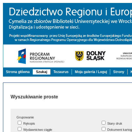
Strona główna
Szukaj
Tezaurus
Moja galeria / Loguj
Strony
Wyszukiwanie proste
Grupowanie
Rękopis
Stary druk
Wydawnictwo ciągłe
Dokument kartog