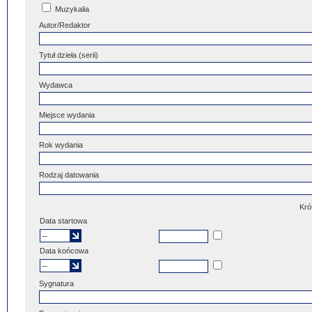
Muzykalia
Autor/Redaktor
Tytuł dzieła (serii)
Wydawca
Miejsce wydania
Rok wydania
Rodzaj datowania
Kró
Data startowa
Data końcowa
Sygnatura