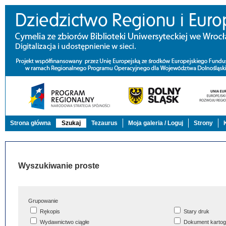
Strona główna
Szukaj
Tezaurus
Moja galeria / Loguj
Strony
Wyszukiwanie proste
Grupowanie
Rękopis
Stary druk
Wydawnictwo ciągłe
Dokument kartog