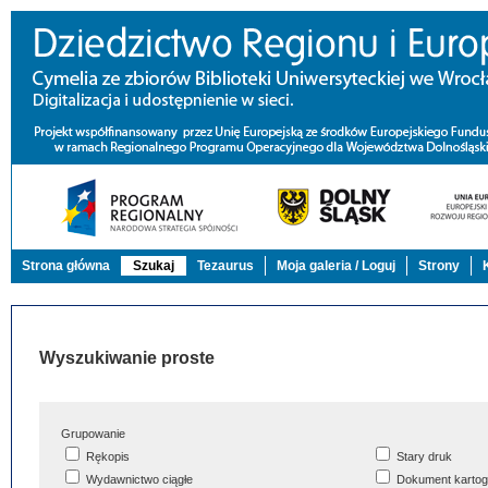
Strona główna
Szukaj
Tezaurus
Moja galeria / Loguj
Strony
Wyszukiwanie proste
Grupowanie
Rękopis
Stary druk
Wydawnictwo ciągłe
Dokument kartog