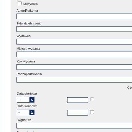
Muzykalia
Autor/Redaktor
Tytuł dzieła (serii)
Wydawca
Miejsce wydania
Rok wydania
Rodzaj datowania
Kró
Data startowa
Data końcowa
Sygnatura