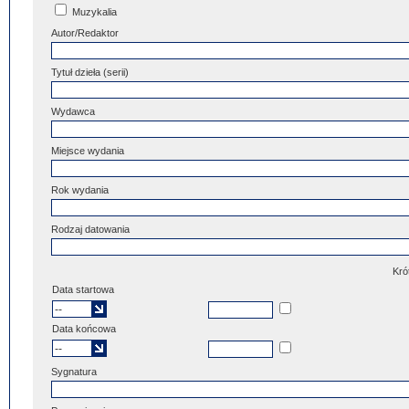
Muzykalia
Autor/Redaktor
Tytuł dzieła (serii)
Wydawca
Miejsce wydania
Rok wydania
Rodzaj datowania
Kró
Data startowa
Data końcowa
Sygnatura