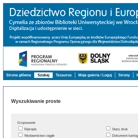
Strona główna
Szukaj
Tezaurus
Moja galeria / Loguj
Strony
Wyszukiwanie proste
Grupowanie
Rękopis
Stary druk
Wydawnictwo ciągłe
Dokument kartog