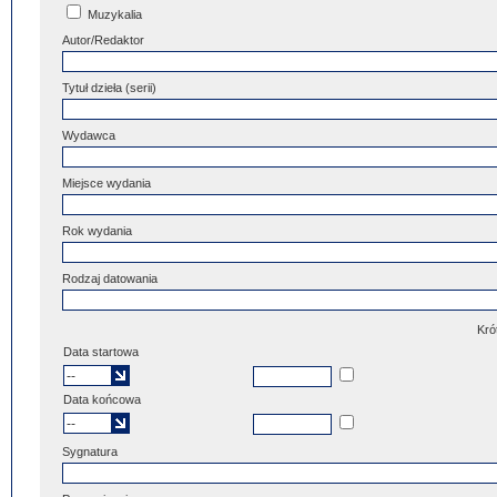
Muzykalia
Autor/Redaktor
Tytuł dzieła (serii)
Wydawca
Miejsce wydania
Rok wydania
Rodzaj datowania
Kró
Data startowa
Data końcowa
Sygnatura