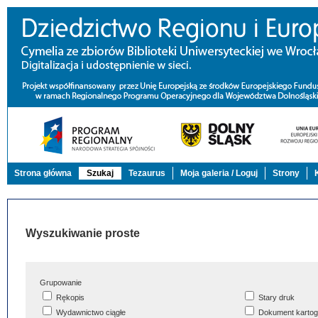
Strona główna
Szukaj
Tezaurus
Moja galeria / Loguj
Strony
Wyszukiwanie proste
Grupowanie
Rękopis
Stary druk
Wydawnictwo ciągłe
Dokument kartog