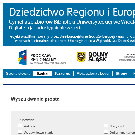
Strona główna
Szukaj
Tezaurus
Moja galeria / Loguj
Strony
Wyszukiwanie proste
Grupowanie
Rękopis
Stary druk
Wydawnictwo ciągłe
Dokument kartog