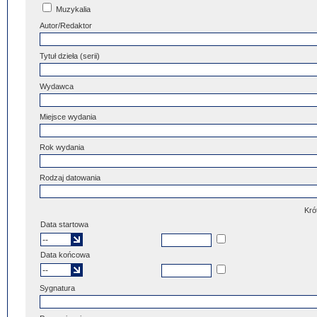
Muzykalia
Autor/Redaktor
Tytuł dzieła (serii)
Wydawca
Miejsce wydania
Rok wydania
Rodzaj datowania
Kró
Data startowa
Data końcowa
Sygnatura