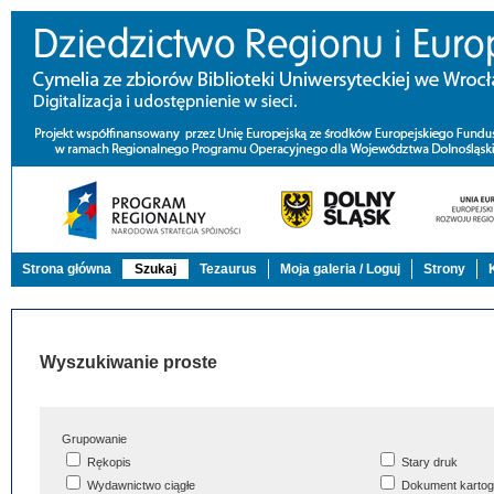
Strona główna
Szukaj
Tezaurus
Moja galeria / Loguj
Strony
Wyszukiwanie proste
Grupowanie
Rękopis
Stary druk
Wydawnictwo ciągłe
Dokument kartog