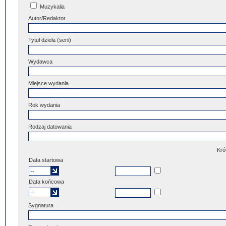
Muzykalia
Autor/Redaktor
Tytuł dzieła (serii)
Wydawca
Miejsce wydania
Rok wydania
Rodzaj datowania
Kró
Data startowa
Data końcowa
Sygnatura