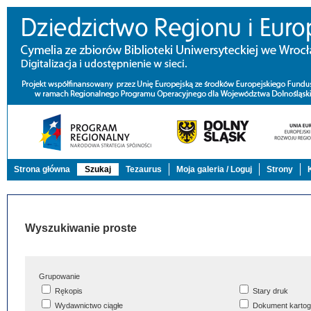
Strona główna
Szukaj
Tezaurus
Moja galeria / Loguj
Strony
Wyszukiwanie proste
Grupowanie
Rękopis
Stary druk
Wydawnictwo ciągłe
Dokument kartog