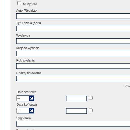
Muzykalia
Autor/Redaktor
Tytuł dzieła (serii)
Wydawca
Miejsce wydania
Rok wydania
Rodzaj datowania
Kró
Data startowa
Data końcowa
Sygnatura