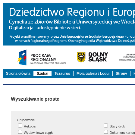
Strona główna
Szukaj
Tezaurus
Moja galeria / Loguj
Strony
Wyszukiwanie proste
Grupowanie
Rękopis
Stary druk
Wydawnictwo ciągłe
Dokument kartog