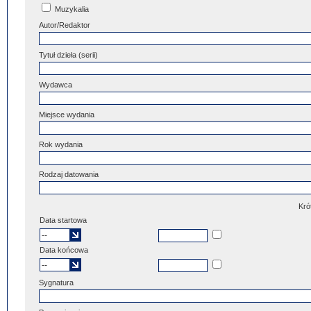
Muzykalia
Autor/Redaktor
Tytuł dzieła (serii)
Wydawca
Miejsce wydania
Rok wydania
Rodzaj datowania
Kró
Data startowa
Data końcowa
Sygnatura