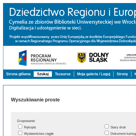
Strona główna
Szukaj
Tezaurus
Moja galeria / Loguj
Strony
Wyszukiwanie proste
Grupowanie
Rękopis
Stary druk
Wydawnictwo ciągłe
Dokument kartog