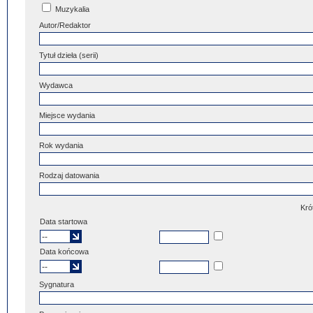
Muzykalia
Autor/Redaktor
Tytuł dzieła (serii)
Wydawca
Miejsce wydania
Rok wydania
Rodzaj datowania
Kró
Data startowa
Data końcowa
Sygnatura