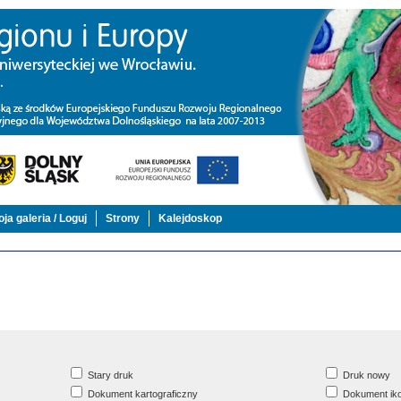
ja galeria / Loguj
Strony
Kalejdoskop
Stary druk
Druk nowy
Dokument kartograficzny
Dokument iko