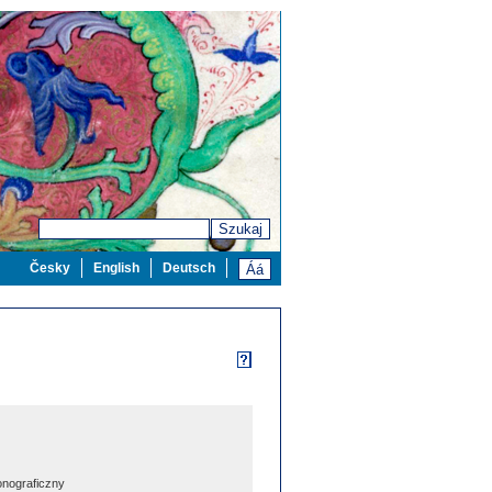
Szukaj
Česky
English
Deutsch
nograficzny