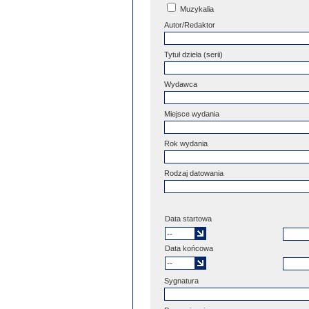
Muzykalia
Autor/Redaktor
Tytuł dzieła (serii)
Wydawca
Miejsce wydania
Rok wydania
Rodzaj datowania
Data startowa
Data końcowa
Sygnatura