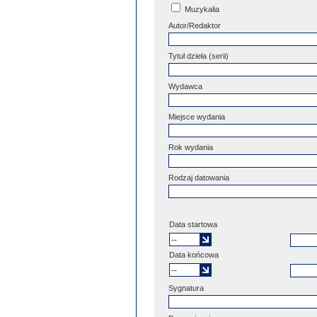
Muzykalia
Autor/Redaktor
Tytuł dzieła (serii)
Wydawca
Miejsce wydania
Rok wydania
Rodzaj datowania
Data startowa
Data końcowa
Sygnatura