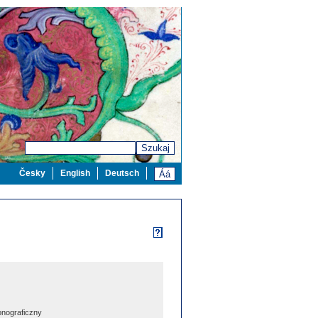
Szukaj
Česky
English
Deutsch
nograficzny