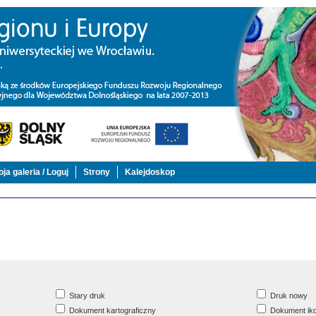
ja galeria / Loguj
Strony
Kalejdoskop
Stary druk
Druk nowy
Dokument kartograficzny
Dokument iko