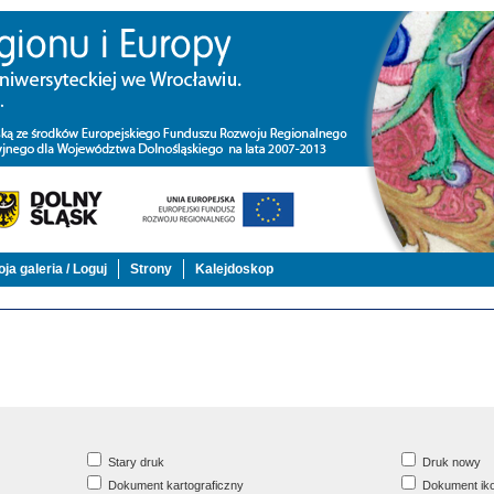
ja galeria / Loguj
Strony
Kalejdoskop
Stary druk
Druk nowy
Dokument kartograficzny
Dokument iko