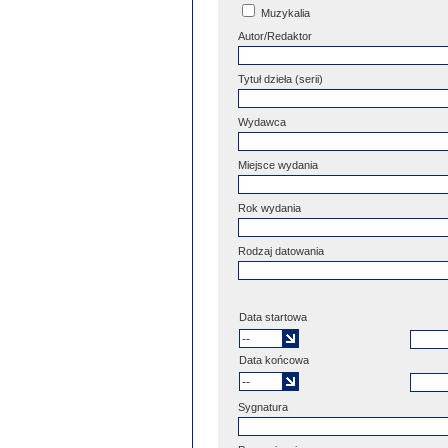
Muzykalia
Autor/Redaktor
Tytuł dzieła (serii)
Wydawca
Miejsce wydania
Rok wydania
Rodzaj datowania
Data startowa
Data końcowa
Sygnatura