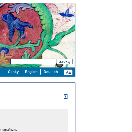
Szukaj
Česky
English
Deutsch
nograficzny