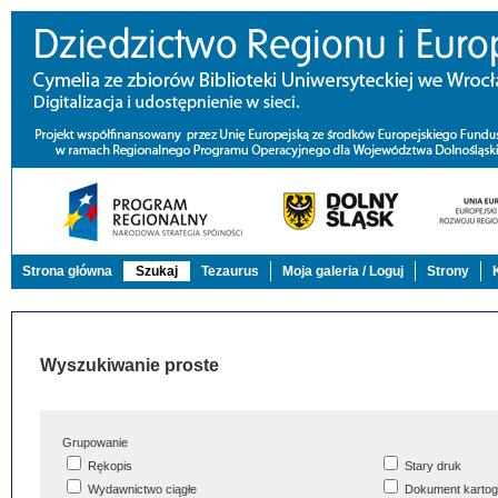
Strona główna
Szukaj
Tezaurus
Moja galeria / Loguj
Strony
Wyszukiwanie proste
Grupowanie
Rękopis
Stary druk
Wydawnictwo ciągłe
Dokument kartog