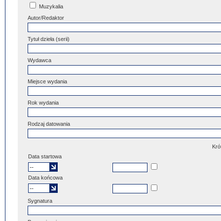
Muzykalia
Autor/Redaktor
Tytuł dzieła (serii)
Wydawca
Miejsce wydania
Rok wydania
Rodzaj datowania
Kró
Data startowa
Data końcowa
Sygnatura