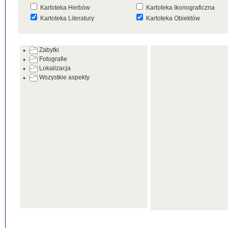
Kartoteka Herbów
Kartoteka Ikonograficzna
Kartoteka Literatury
Kartoteka Obiektów
Kartoteka Prac Badawczych
Kartoteka Punktów Mapowyc
Zabytki
Kartoteka Warsztatów
Kartoteka Wydarzeń
Fotografie
Kartoteka Zabytków
Kartoteka Zespołów
Lokalizacja
Architektonicznych
Wszystkie aspekty