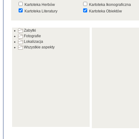
Kartoteka Herbów
Kartoteka Ikonograficzna
Kartoteka Literatury
Kartoteka Obiektów
Kartoteka Prac Badawczych
Kartoteka Punktów Mapowyc
Zabytki
Kartoteka Warsztatów
Kartoteka Wydarzeń
Fotografie
Kartoteka Zabytków
Kartoteka Zespołów
Lokalizacja
Architektonicznych
Wszystkie aspekty