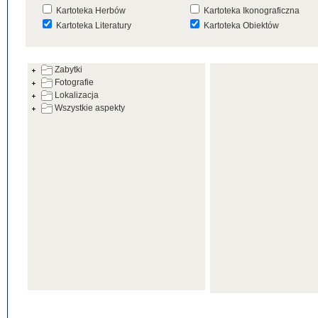
Kartoteka Herbów
Kartoteka Ikonograficzna
Kartoteka Literatury
Kartoteka Obiektów
Kartoteka Prac Badawczych
Kartoteka Punktów Mapowyc
Zabytki
Kartoteka Warsztatów
Kartoteka Wydarzeń
Fotografie
Kartoteka Zabytków
Kartoteka Zespołów
Lokalizacja
Architektonicznych
Wszystkie aspekty