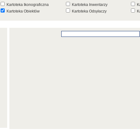
Kartoteka Ikonograficzna
Kartoteka Inwentarzy
K
Kartoteka Obiektów
Kartoteka Odsyłaczy
K
Kartoteka Punktów Mapowych
Kartoteka Stanowisk
K
Archeologicznych
K
Kartoteka Wydarzeń
Kartoteka Wydarzeń Inwentarza
K
Kartoteka Zespołów
Kartoteka Znaków, Stempli i Punc
K
Architektonicznych