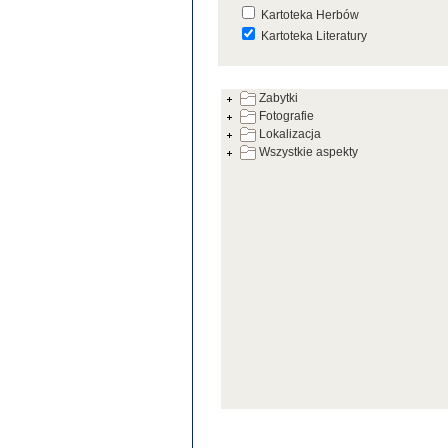
Kartoteka Herbów
Kartoteka Literatury
Kartoteka Prac Badawczych
Zabytki
Kartoteka Warsztatów
Fotografie
Kartoteka Zabytków
Lokalizacja
Wszystkie aspekty