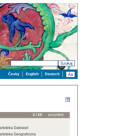
Szukaj
Česky
English
Deutsch
2 / 29
wszystkie
artoteka Datowań
artoteka Geograficzna