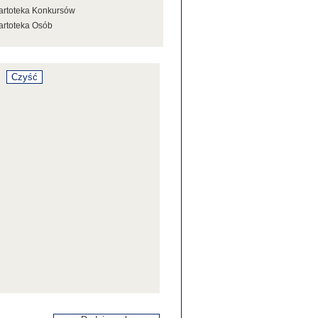
artoteka Konkursów
artoteka Osób
artoteka Stowarzyszeń
artoteka Tezaurusa
artoteka Wystaw
artoteka Źródeł