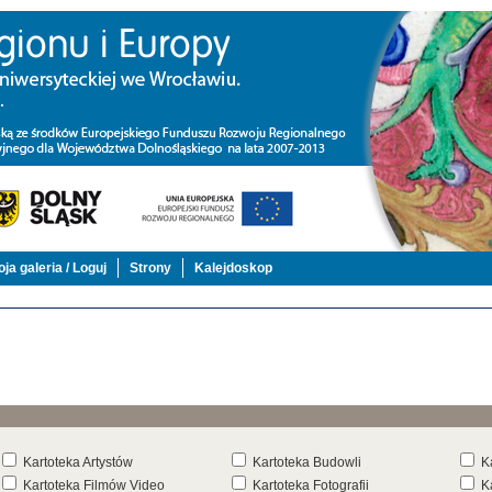
ja galeria / Loguj
Strony
Kalejdoskop
Kartoteka Artystów
Kartoteka Budowli
K
Kartoteka Filmów Video
Kartoteka Fotografii
K