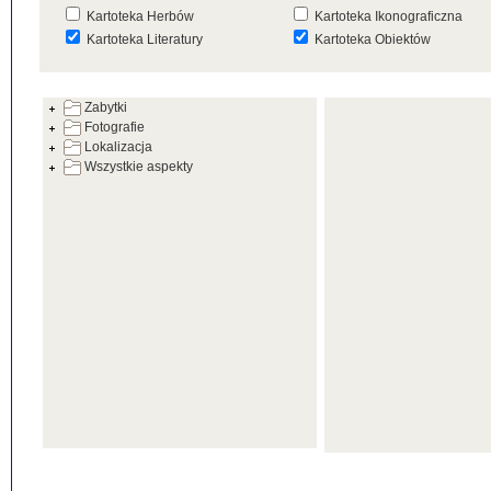
Kartoteka Herbów
Kartoteka Ikonograficzna
Kartoteka Literatury
Kartoteka Obiektów
Kartoteka Prac Badawczych
Kartoteka Punktów Mapowyc
Zabytki
Kartoteka Warsztatów
Kartoteka Wydarzeń
Fotografie
Kartoteka Zabytków
Kartoteka Zespołów
Lokalizacja
Architektonicznych
Wszystkie aspekty