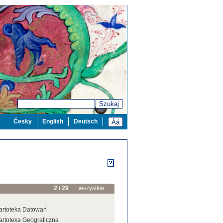
Szukaj
Česky
English
Deutsch
2 / 29
wszystkie
artoteka Datowań
artoteka Geograficzna