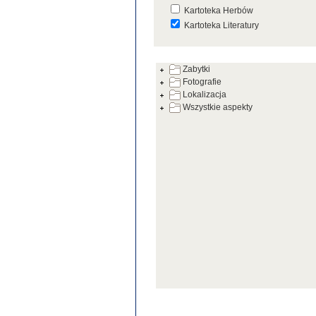
Kartoteka Herbów
Kartoteka Literatury
Kartoteka Prac Badawczych
Zabytki
Kartoteka Warsztatów
Fotografie
Kartoteka Zabytków
Lokalizacja
Wszystkie aspekty