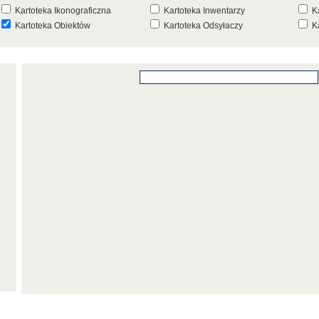
Kartoteka Ikonograficzna
Kartoteka Inwentarzy
K
Kartoteka Obiektów
Kartoteka Odsyłaczy
K
Kartoteka Punktów Mapowych
Kartoteka Stanowisk
K
Archeologicznych
K
Kartoteka Wydarzeń
Kartoteka Wydarzeń Inwentarza
K
Kartoteka Zespołów
Kartoteka Znaków, Stempli i Punc
K
Architektonicznych