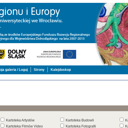
ja galeria / Loguj
Strony
Kalejdoskop
Kartoteka Artystów
Kartoteka Budowli
K
Kartoteka Filmów Video
Kartoteka Fotografii
K