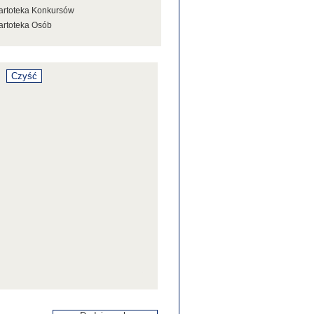
artoteka Konkursów
artoteka Osób
artoteka Stowarzyszeń
artoteka Tezaurusa
artoteka Wystaw
artoteka Źródeł