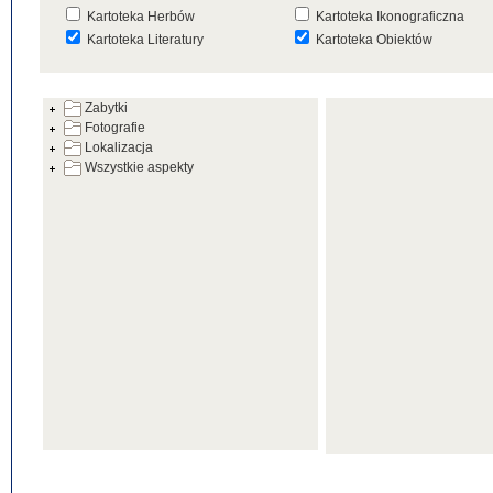
Kartoteka Herbów
Kartoteka Ikonograficzna
Kartoteka Literatury
Kartoteka Obiektów
Kartoteka Prac Badawczych
Kartoteka Punktów Mapowyc
Zabytki
Kartoteka Warsztatów
Kartoteka Wydarzeń
Fotografie
Kartoteka Zabytków
Kartoteka Zespołów
Lokalizacja
Architektonicznych
Wszystkie aspekty