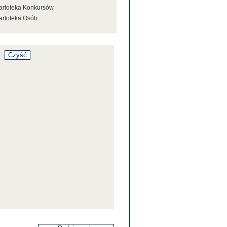
artoteka Konkursów
artoteka Osób
artoteka Stowarzyszeń
artoteka Tezaurusa
artoteka Wystaw
artoteka Źródeł