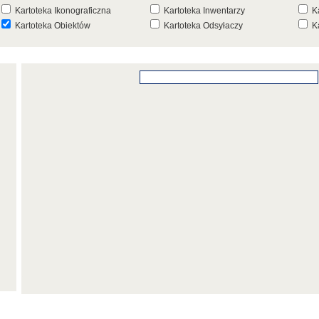
Kartoteka Ikonograficzna
Kartoteka Inwentarzy
K
Kartoteka Obiektów
Kartoteka Odsyłaczy
K
Kartoteka Punktów Mapowych
Kartoteka Stanowisk
K
Archeologicznych
K
Kartoteka Wydarzeń
Kartoteka Wydarzeń Inwentarza
K
Kartoteka Zespołów
Kartoteka Znaków, Stempli i Punc
K
Architektonicznych