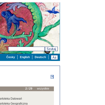
Szukaj
Česky
English
Deutsch
2 / 29
wszystkie
artoteka Datowań
artoteka Geograficzna