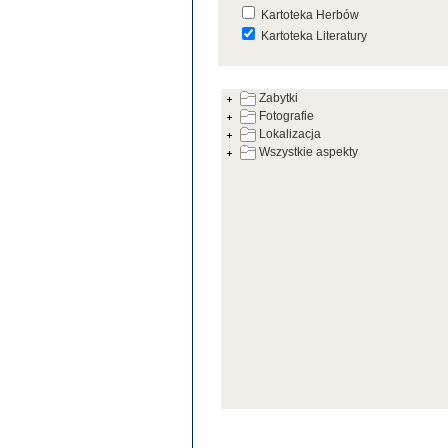
Kartoteka Herbów
Kartoteka Literatury
Kartoteka Prac Badawczych
Zabytki
Kartoteka Warsztatów
Fotografie
Kartoteka Zabytków
Lokalizacja
Wszystkie aspekty