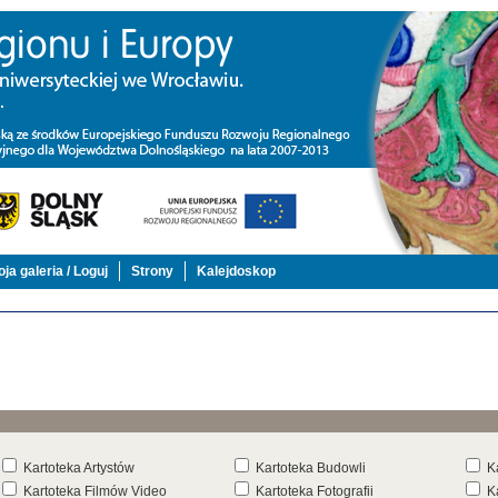
ja galeria / Loguj
Strony
Kalejdoskop
Kartoteka Artystów
Kartoteka Budowli
K
Kartoteka Filmów Video
Kartoteka Fotografii
K