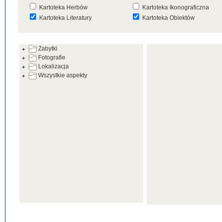
Kartoteka Herbów
Kartoteka Ikonograficzna
Kartoteka Literatury
Kartoteka Obiektów
Kartoteka Prac Badawczych
Kartoteka Punktów Mapowyc
Zabytki
Kartoteka Warsztatów
Kartoteka Wydarzeń
Fotografie
Kartoteka Zabytków
Kartoteka Zespołów
Lokalizacja
Architektonicznych
Wszystkie aspekty