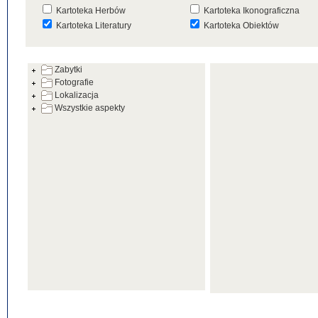
Kartoteka Herbów
Kartoteka Ikonograficzna
Kartoteka Literatury
Kartoteka Obiektów
Kartoteka Prac Badawczych
Kartoteka Punktów Mapowyc
Zabytki
Kartoteka Warsztatów
Kartoteka Wydarzeń
Fotografie
Kartoteka Zabytków
Kartoteka Zespołów
Lokalizacja
Architektonicznych
Wszystkie aspekty