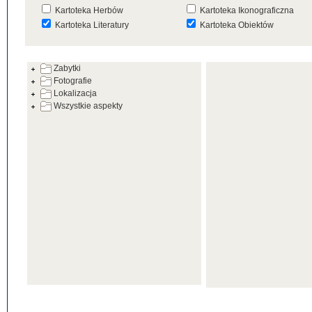
Kartoteka Herbów
Kartoteka Ikonograficzna
Kartoteka Literatury
Kartoteka Obiektów
Kartoteka Prac Badawczych
Kartoteka Punktów Mapowyc
Zabytki
Kartoteka Warsztatów
Kartoteka Wydarzeń
Fotografie
Kartoteka Zabytków
Kartoteka Zespołów
Lokalizacja
Architektonicznych
Wszystkie aspekty