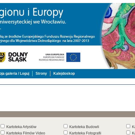
ja galeria / Loguj
Strony
Kalejdoskop
Kartoteka Artystów
Kartoteka Budowli
K
Kartoteka Filmów Video
Kartoteka Fotografii
K