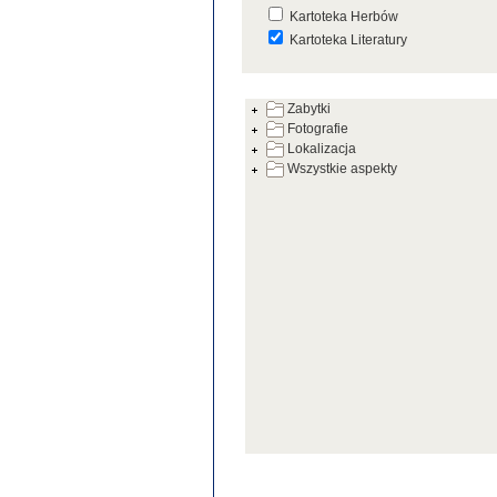
Kartoteka Herbów
Kartoteka Literatury
Kartoteka Prac Badawczych
Zabytki
Kartoteka Warsztatów
Fotografie
Kartoteka Zabytków
Lokalizacja
Wszystkie aspekty