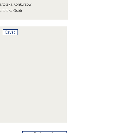
artoteka Konkursów
artoteka Osób
artoteka Stowarzyszeń
artoteka Tezaurusa
artoteka Wystaw
artoteka Źródeł