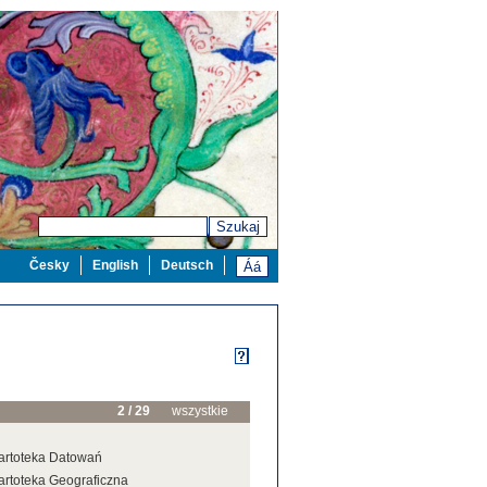
Szukaj
Česky
English
Deutsch
2 / 29
wszystkie
artoteka Datowań
artoteka Geograficzna