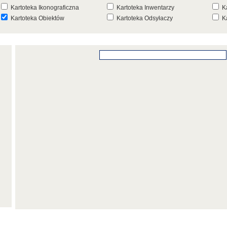
Kartoteka Ikonograficzna
Kartoteka Inwentarzy
K
Kartoteka Obiektów
Kartoteka Odsyłaczy
K
Kartoteka Punktów Mapowych
Kartoteka Stanowisk
K
Archeologicznych
K
Kartoteka Wydarzeń
Kartoteka Wydarzeń Inwentarza
K
Kartoteka Zespołów
Kartoteka Znaków, Stempli i Punc
K
Architektonicznych