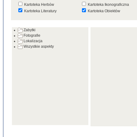
Kartoteka Herbów
Kartoteka Ikonograficzna
Kartoteka Literatury
Kartoteka Obiektów
Kartoteka Prac Badawczych
Kartoteka Punktów Mapowyc
Zabytki
Kartoteka Warsztatów
Kartoteka Wydarzeń
Fotografie
Kartoteka Zabytków
Kartoteka Zespołów
Lokalizacja
Architektonicznych
Wszystkie aspekty