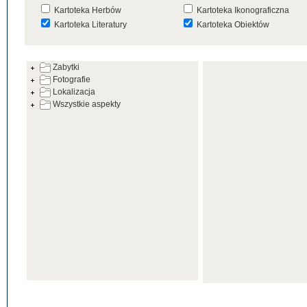
Kartoteka Herbów
Kartoteka Ikonograficzna
Kartoteka Literatury
Kartoteka Obiektów
Kartoteka Prac Badawczych
Kartoteka Punktów Mapowyc
Zabytki
Kartoteka Warsztatów
Kartoteka Wydarzeń
Fotografie
Kartoteka Zabytków
Kartoteka Zespołów
Lokalizacja
Architektonicznych
Wszystkie aspekty