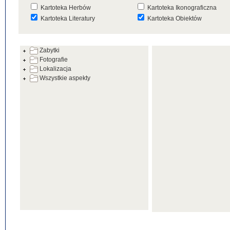
Kartoteka Herbów
Kartoteka Ikonograficzna
Kartoteka Literatury
Kartoteka Obiektów
Kartoteka Prac Badawczych
Kartoteka Punktów Mapowyc
Zabytki
Kartoteka Warsztatów
Kartoteka Wydarzeń
Fotografie
Kartoteka Zabytków
Kartoteka Zespołów
Lokalizacja
Architektonicznych
Wszystkie aspekty