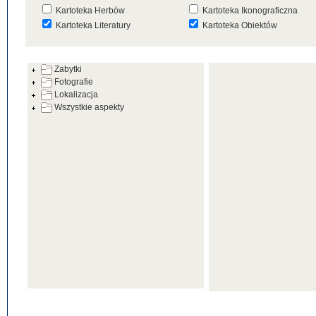
Kartoteka Herbów
Kartoteka Ikonograficzna
Kartoteka Literatury
Kartoteka Obiektów
Kartoteka Prac Badawczych
Kartoteka Punktów Mapowyc
Zabytki
Kartoteka Warsztatów
Kartoteka Wydarzeń
Fotografie
Kartoteka Zabytków
Kartoteka Zespołów
Lokalizacja
Architektonicznych
Wszystkie aspekty