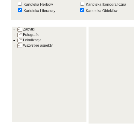
Kartoteka Herbów
Kartoteka Ikonograficzna
Kartoteka Literatury
Kartoteka Obiektów
Kartoteka Prac Badawczych
Kartoteka Punktów Mapowyc
Zabytki
Kartoteka Warsztatów
Kartoteka Wydarzeń
Fotografie
Kartoteka Zabytków
Kartoteka Zespołów
Lokalizacja
Architektonicznych
Wszystkie aspekty