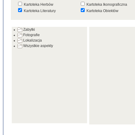
Kartoteka Herbów
Kartoteka Ikonograficzna
Kartoteka Literatury
Kartoteka Obiektów
Kartoteka Prac Badawczych
Kartoteka Punktów Mapowyc
Zabytki
Kartoteka Warsztatów
Kartoteka Wydarzeń
Fotografie
Kartoteka Zabytków
Kartoteka Zespołów
Lokalizacja
Architektonicznych
Wszystkie aspekty