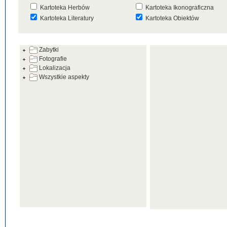
Kartoteka Herbów
Kartoteka Ikonograficzna
Kartoteka Literatury
Kartoteka Obiektów
Kartoteka Prac Badawczych
Kartoteka Punktów Mapowyc
Zabytki
Kartoteka Warsztatów
Kartoteka Wydarzeń
Fotografie
Kartoteka Zabytków
Kartoteka Zespołów
Lokalizacja
Architektonicznych
Wszystkie aspekty