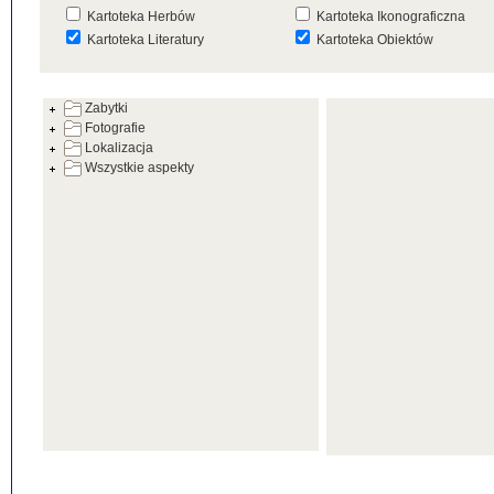
Kartoteka Herbów
Kartoteka Ikonograficzna
Kartoteka Literatury
Kartoteka Obiektów
Kartoteka Prac Badawczych
Kartoteka Punktów Mapowyc
Zabytki
Kartoteka Warsztatów
Kartoteka Wydarzeń
Fotografie
Kartoteka Zabytków
Kartoteka Zespołów
Lokalizacja
Architektonicznych
Wszystkie aspekty