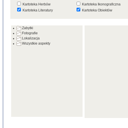
Kartoteka Herbów
Kartoteka Ikonograficzna
Kartoteka Literatury
Kartoteka Obiektów
Kartoteka Prac Badawczych
Kartoteka Punktów Mapowyc
Zabytki
Kartoteka Warsztatów
Kartoteka Wydarzeń
Fotografie
Kartoteka Zabytków
Kartoteka Zespołów
Lokalizacja
Architektonicznych
Wszystkie aspekty