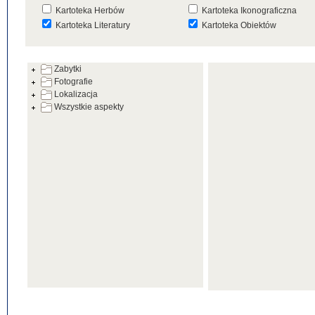
Kartoteka Herbów
Kartoteka Ikonograficzna
Kartoteka Literatury
Kartoteka Obiektów
Kartoteka Prac Badawczych
Kartoteka Punktów Mapowyc
Zabytki
Kartoteka Warsztatów
Kartoteka Wydarzeń
Fotografie
Kartoteka Zabytków
Kartoteka Zespołów
Lokalizacja
Architektonicznych
Wszystkie aspekty