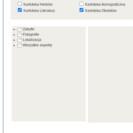
Kartoteka Herbów
Kartoteka Ikonograficzna
Kartoteka Literatury
Kartoteka Obiektów
Kartoteka Prac Badawczych
Kartoteka Punktów Mapowyc
Zabytki
Kartoteka Warsztatów
Kartoteka Wydarzeń
Fotografie
Kartoteka Zabytków
Kartoteka Zespołów
Lokalizacja
Architektonicznych
Wszystkie aspekty