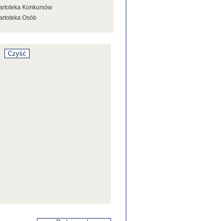
artoteka Konkursów
artoteka Osób
artoteka Stowarzyszeń
artoteka Tezaurusa
artoteka Wystaw
artoteka Źródeł