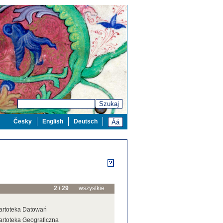
Szukaj
Česky
English
Deutsch
2 / 29
wszystkie
artoteka Datowań
artoteka Geograficzna