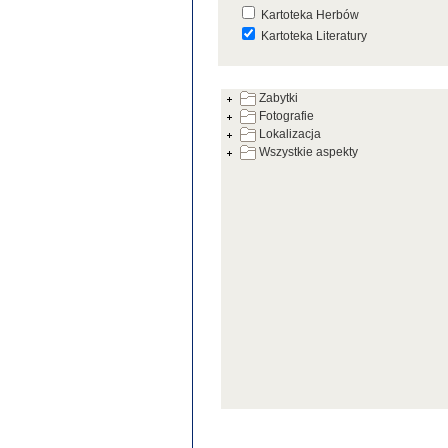
Kartoteka Herbów
Kartoteka Literatury
Kartoteka Prac Badawczych
Zabytki
Kartoteka Warsztatów
Fotografie
Kartoteka Zabytków
Lokalizacja
Wszystkie aspekty