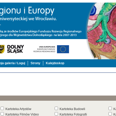
ja galeria / Loguj
Strony
Kalejdoskop
Kartoteka Artystów
Kartoteka Budowli
K
Kartoteka Filmów Video
Kartoteka Fotografii
K