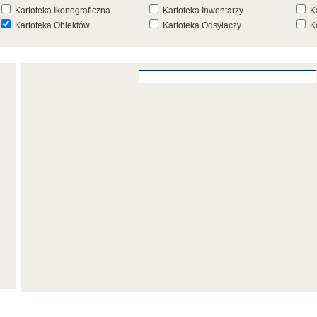
Kartoteka Ikonograficzna
Kartoteka Inwentarzy
K
Kartoteka Obiektów
Kartoteka Odsyłaczy
K
Kartoteka Punktów Mapowych
Kartoteka Stanowisk
K
Archeologicznych
K
Kartoteka Wydarzeń
Kartoteka Wydarzeń Inwentarza
K
Kartoteka Zespołów
Kartoteka Znaków, Stempli i Punc
K
Architektonicznych