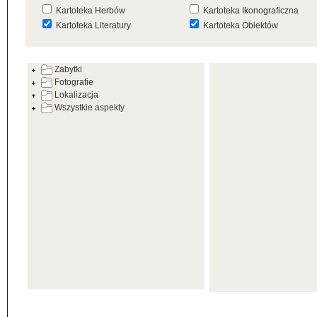
Kartoteka Herbów
Kartoteka Ikonograficzna
Kartoteka Literatury
Kartoteka Obiektów
Kartoteka Prac Badawczych
Kartoteka Punktów Mapowyc
Zabytki
Kartoteka Warsztatów
Kartoteka Wydarzeń
Fotografie
Kartoteka Zabytków
Kartoteka Zespołów
Lokalizacja
Architektonicznych
Wszystkie aspekty