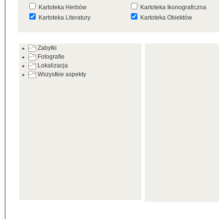
Kartoteka Herbów
Kartoteka Ikonograficzna
Kartoteka Literatury
Kartoteka Obiektów
Kartoteka Prac Badawczych
Kartoteka Punktów Mapowyc
Zabytki
Kartoteka Warsztatów
Kartoteka Wydarzeń
Fotografie
Kartoteka Zabytków
Kartoteka Zespołów
Lokalizacja
Architektonicznych
Wszystkie aspekty