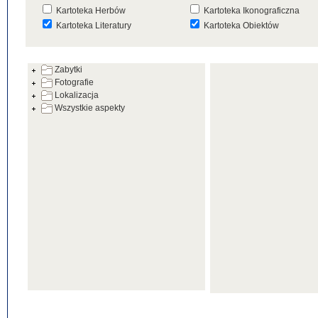
Kartoteka Herbów
Kartoteka Ikonograficzna
Kartoteka Literatury
Kartoteka Obiektów
Kartoteka Prac Badawczych
Kartoteka Punktów Mapowyc
Zabytki
Kartoteka Warsztatów
Kartoteka Wydarzeń
Fotografie
Kartoteka Zabytków
Kartoteka Zespołów
Lokalizacja
Architektonicznych
Wszystkie aspekty